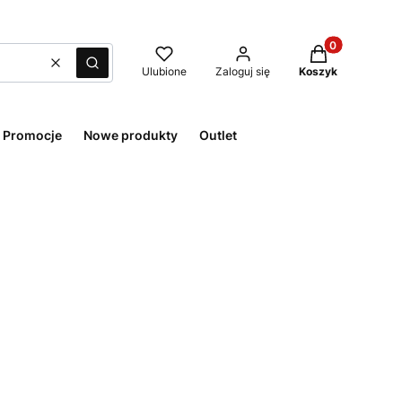
Produkty w kos
Wyczyść
Szukaj
Ulubione
Zaloguj się
Koszyk
Promocje
Nowe produkty
Outlet