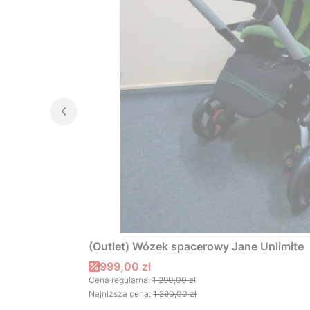
(Outlet) Wózek spacerowy Jane Unlimite
Cena promocyjna
999,00 zł
Cena regularna:
1 290,00 zł
Najniższa cena:
1 290,00 zł