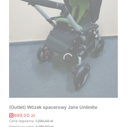
(Outlet) Wózek spacerowy Jane Unlimite
Cena promocyjna
999,00 zł
Cena regularna:
1 290,00 zł
Najniższa cena:
1 290,00 zł