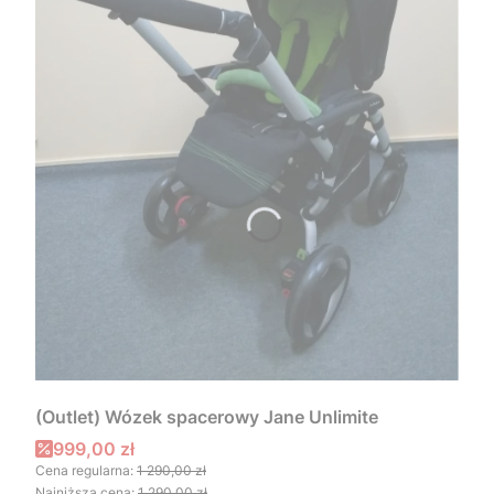
(Outlet) Wózek spacerowy Jane Unlimite
Cena promocyjna
999,00 zł
Cena regularna:
1 290,00 zł
Najniższa cena:
1 290,00 zł