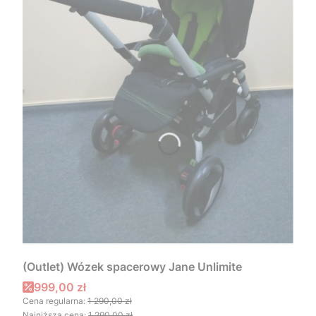
(Outlet) Wózek spacerowy Jane Unlimite
Cena promocyjna
999,00 zł
Cena regularna:
1 290,00 zł
Najniższa cena:
1 290,00 zł