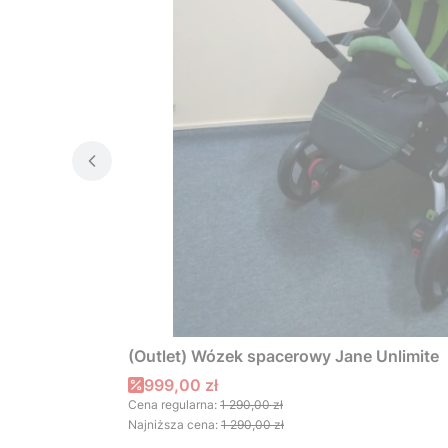
(Outlet) Wózek spacerowy Jane Unlimite
Cena promocyjna
999,00 zł
Cena regularna:
1 290,00 zł
Najniższa cena:
1 290,00 zł