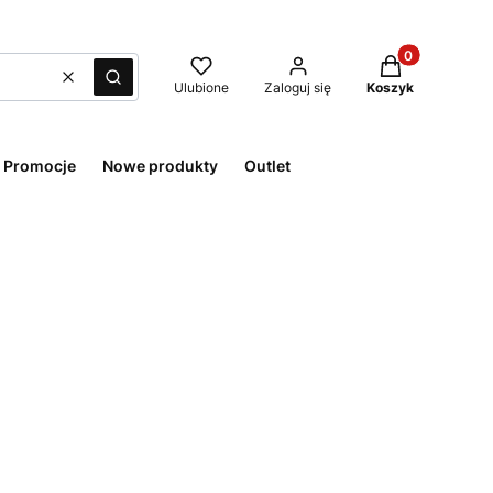
Produkty w kos
Wyczyść
Szukaj
Ulubione
Zaloguj się
Koszyk
Promocje
Nowe produkty
Outlet