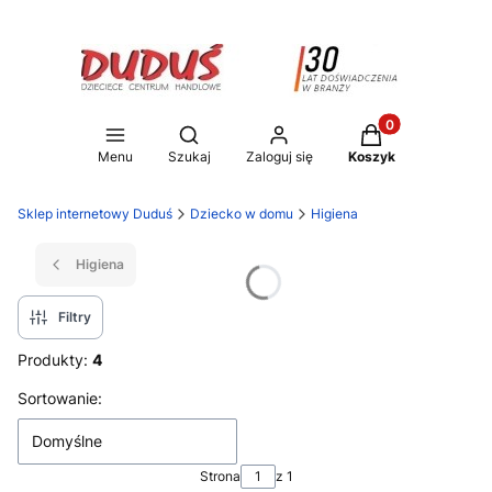
Produkty w koszy
Otwórz wyszukiwarkę
Menu
Szukaj
Zaloguj się
Koszyk
Sklep internetowy Duduś
Dziecko w domu
Higiena
Higiena
Filtry
Produkty:
4
Lista produktów
Sortowanie:
Domyślne
Strona
z 1