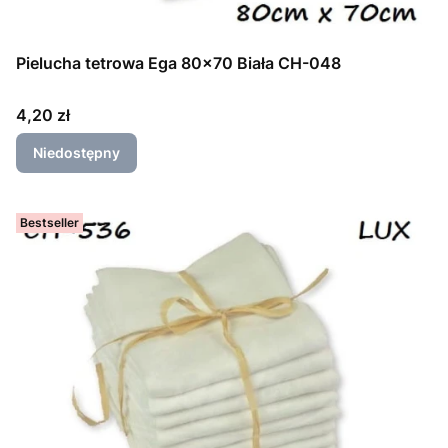
Pielucha tetrowa Ega 80x70 Biała CH-048
Cena
4,20 zł
Niedostępny
Bestseller