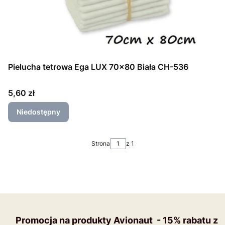
Pielucha tetrowa Ega LUX 70x80 Biała CH-536
Cena
5,60 zł
Niedostępny
Strona
z 1
Promocja na produkty Avionaut - 15% rabatu z