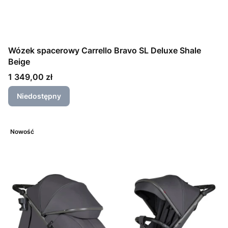
Wózek spacerowy Carrello Bravo SL Deluxe Shale
Beige
Cena
1 349,00 zł
Niedostępny
Nowość