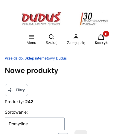
Produkty w koszy
Otwórz wyszukiwarkę
Menu
Szukaj
Zaloguj się
Koszyk
Przejdź do:
Sklep internetowy Duduś
Nowe produkty
Filtry
Produkty:
242
Lista produktów
Sortowanie:
Domyślne