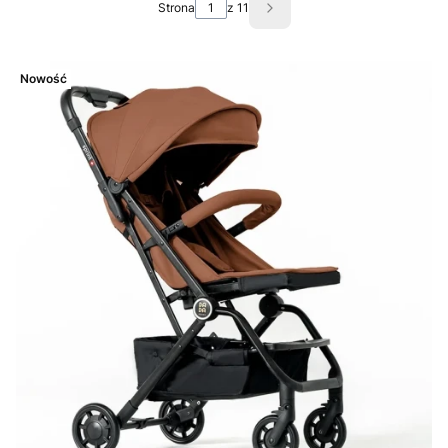
Strona
z 11
Następne produkty
Nowość