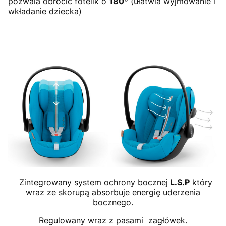
pozwala obrócić fotelik o
180º
(ułatwia wyjmowanie i
wkładanie dziecka)
Zintegrowany system ochrony bocznej
L.S.P
który
wraz ze skorupą absorbuje energię uderzenia
bocznego.
Regulowany wraz z pasami zagłówek.