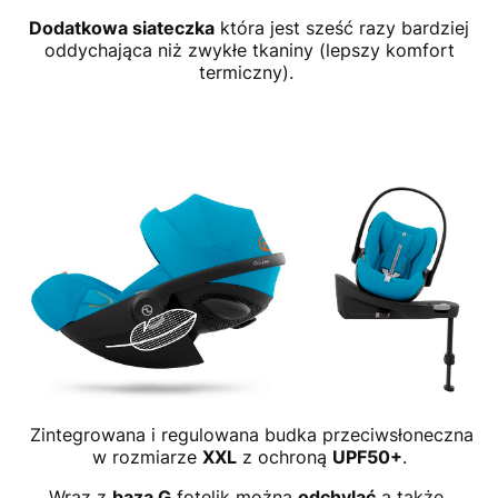
Dodatkowa siateczka
która jest sześć razy bardziej
oddychająca niż zwykłe tkaniny (lepszy komfort
termiczny).
Zintegrowana i regulowana budka przeciwsłoneczna
w rozmiarze
XXL
z ochroną
UPF50+
.
Wraz z
bazą G
fotelik można
odchylać
a także