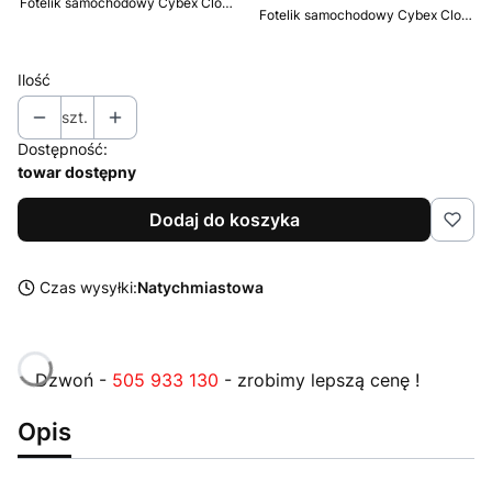
Fotelik samochodowy Cybex Cloud G i-Size Plus 0-13kg Stormy Blue
Fotelik samochodowy Cybex Cloud G i-Size 0-13kg Magic Black
Ilość
szt.
Dostępność:
towar dostępny
Dodaj do koszyka
Czas wysyłki:
Natychmiastowa
Dzwoń -
505 933 130
- zrobimy lepszą cenę !
Opis