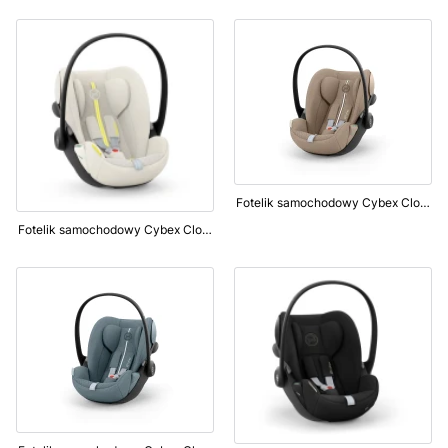
Fotelik samochodowy Cybex Cloud G i-Size Plus 0-13kg Almond Beige
Fotelik samochodowy Cybex Cloud G i-Size Plus 0-13kg Seashell Beige