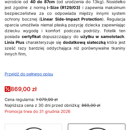
wzroście od
40 do 87cm
(od urodzenia do 13kg). Nosidełko
jest zgodne z normą
i-Size (R129/03)
i zapewnia maksimum
bezpieczeństwa za co odpowiada między innymi system
ochrony bocznej (
Linear Side-Impact Protection
). Regulacja
oparcia umożliwia niemal płaską pozycję dziecka zapewniając
dziecku wygodę i komfort podczas podróży. Fotelik ten
posiada
certyfikat
dopuszczający do
użytku w samolotach
.
Linia Plus
charakteryzuje się
dodatkową siateczką
która jest
sześć razy bardziej oddychająca niż porównywalne tkaniny
innych firm,
Przejdź do pełnego opisu
869,00 zł
Cena regularna:
1 079,00 zł
Najniższa cena z 30 dni przed obniżką:
869,00 zł
Promocja trwa do 31 grudnia 2026