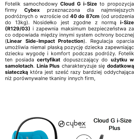
Fotelik samochodowy
Cloud G i-Size
to propozycja
firmy
Cybex
przeznaczona dla najmniejszych
podróżnych o wzroście od
40 do 87cm
(od urodzenia
do 13kg). Nosidełko jest zgodne z normą
i-Size
(R129/03)
i zapewnia maksimum bezpieczeństwa za
co odpowiada między innymi system ochrony bocznej
(
Linear Side-Impact Protection
). Regulacja oparcia
umożliwia niemal płaską pozycję dziecka zapewniając
dziecku wygodę i komfort podczas podróży. Fotelik
ten posiada
certyfikat
dopuszczający do
użytku w
samolotach
.
Linia Plus
charakteryzuje się
dodatkową
siateczką
która jest sześć razy bardziej oddychająca
niż porównywalne tkaniny innych firm,