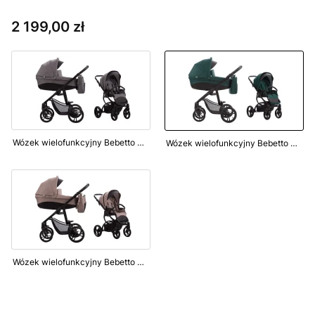
Cena
2 199,00 zł
Wózek wielofunkcyjny Bebetto Holland New 01
Wózek wielofunkcyjny Bebetto Holland New 04
Wózek wielofunkcyjny Bebetto Holland New 05
Wybierz wariant produktu: