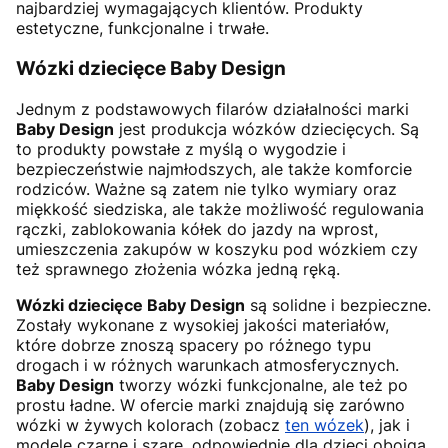
najbardziej wymagających klientów. Produkty
estetyczne, funkcjonalne i trwałe.
Wózki dziecięce Baby Design
Jednym z podstawowych filarów działalności marki
Baby Design
jest produkcja wózków dziecięcych. Są
to produkty powstałe z myślą o wygodzie i
bezpieczeństwie najmłodszych, ale także komforcie
rodziców. Ważne są zatem nie tylko wymiary oraz
miękkość siedziska, ale także możliwość regulowania
rączki, zablokowania kółek do jazdy na wprost,
umieszczenia zakupów w koszyku pod wózkiem czy
też sprawnego złożenia wózka jedną ręką.
Wózki dziecięce Baby Design
są solidne i bezpieczne.
Zostały wykonane z wysokiej jakości materiałów,
które dobrze znoszą spacery po różnego typu
drogach i w różnych warunkach atmosferycznych.
Baby Design
tworzy wózki funkcjonalne, ale też po
prostu ładne. W ofercie marki znajdują się zarówno
wózki w żywych kolorach (zobacz
ten wózek
), jak i
modele czarne i szare, odpowiednie dla dzieci obojga