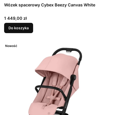
Wózek spacerowy Cybex Beezy Canvas White
Cena
1 449,00 zł
Do koszyka
Nowość