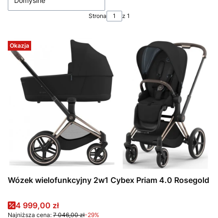
Domyślne
Strona
z 1
Okazja
Wózek wielofunkcyjny 2w1 Cybex Priam 4.0 Rosegold
Cena promocyjna
4 999,00 zł
Najniższa cena:
7 046,00 zł
-29%