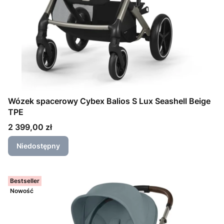
Wózek spacerowy Cybex Balios S Lux Seashell Beige
TPE
Cena
2 399,00 zł
Niedostępny
Bestseller
Nowość