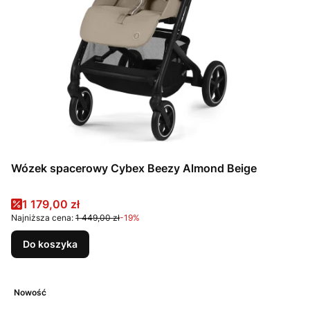
Wózek spacerowy Cybex Beezy Almond Beige
Cena promocyjna
1 179,00 zł
Najniższa cena:
1 449,00 zł
-19%
Do koszyka
Nowość