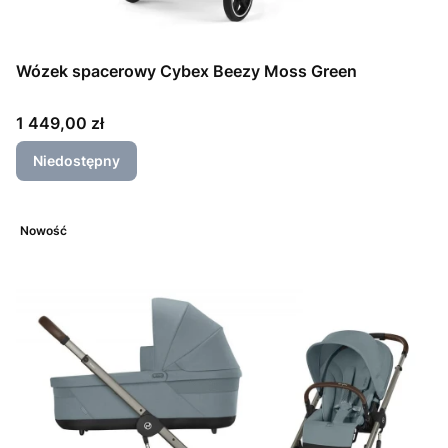
Wózek spacerowy Cybex Beezy Moss Green
Cena
1 449,00 zł
Niedostępny
Nowość