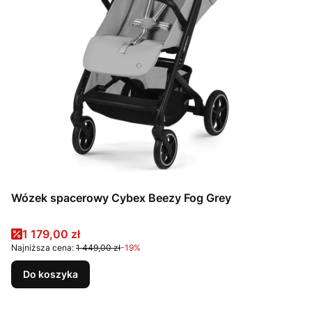
Wózek spacerowy Cybex Beezy Fog Grey
Cena promocyjna
1 179,00 zł
Najniższa cena:
1 449,00 zł
-19%
Do koszyka