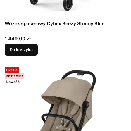
Wózek spacerowy Cybex Beezy Stormy Blue
Cena
1 449,00 zł
Do koszyka
Okazja
Bestseller
Nowość