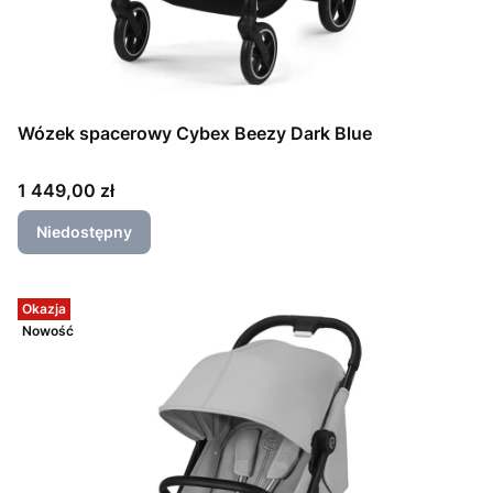
Wózek spacerowy Cybex Beezy Dark Blue
Cena
1 449,00 zł
Niedostępny
Okazja
Nowość