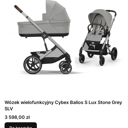
Wózek wielofunkcyjny Cybex Balios S Lux Stone Grey
SLV
Cena
3 598,00 zł
Do koszyka