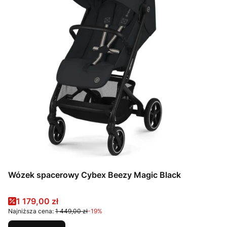
Wózek spacerowy Cybex Beezy Magic Black
Cena promocyjna
1 179,00 zł
Najniższa cena:
1 449,00 zł
-19%