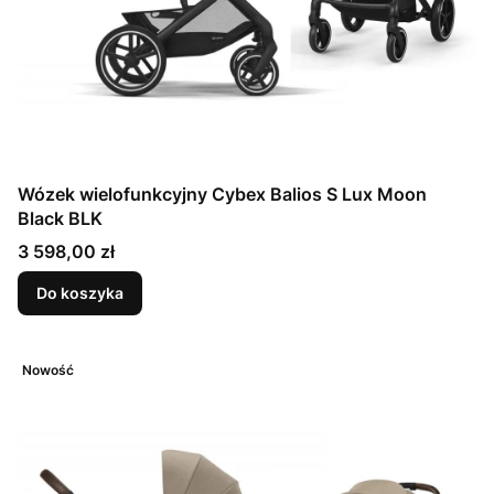
Wózek wielofunkcyjny Cybex Balios S Lux Moon
Black BLK
Cena
3 598,00 zł
Do koszyka
Nowość