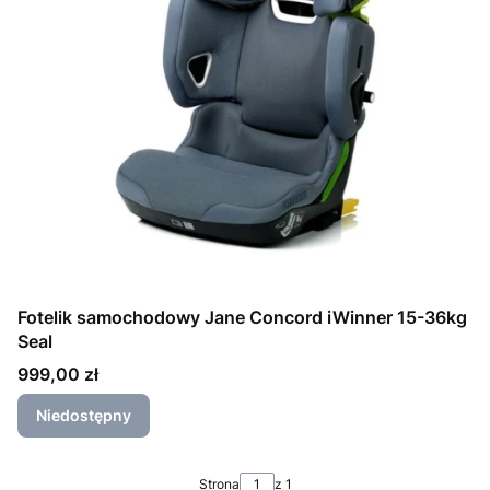
Fotelik samochodowy Jane Concord iWinner 15-36kg
Seal
Cena
999,00 zł
Niedostępny
Strona
z 1