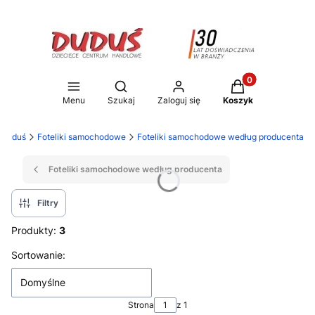
Produkty w koszy
Otwórz wyszukiwarkę
Menu
Szukaj
Zaloguj się
Koszyk
y Duduś
Foteliki samochodowe
Foteliki samochodowe według producenta
Foteliki samochodowe według producenta
Filtry
Produkty:
3
Lista produktów
Sortowanie:
Domyślne
Strona
z 1