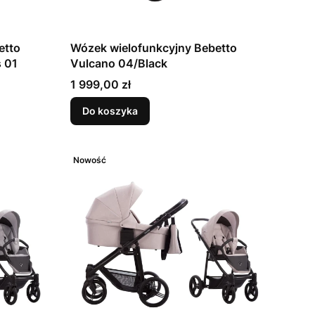
etto
Wózek wielofunkcyjny Bebetto
s 01
Vulcano 04/Black
Cena
1 999,00 zł
Do koszyka
Nowość