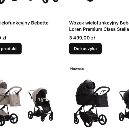
elofunkcyjny Bebetto
Wózek wielofunkcyjny Beb
Loren Premium Class Stella
Cena
 zł
3 499,00 zł
 produkt
Do koszyka
Nowość