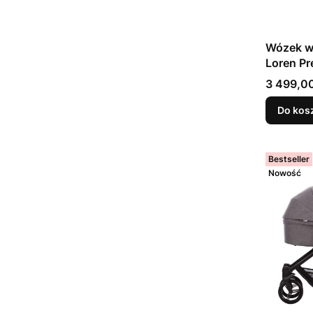
Wózek wi
Loren Pr
Cena
3 499,00
Do kos
Bestseller
Nowość