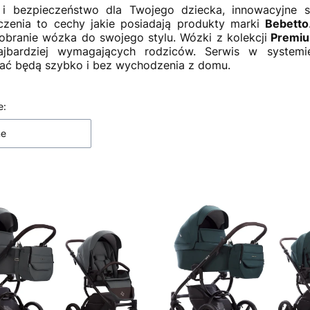
 i bezpieczeństwo dla Twojego dziecka, innowacyjne s
czenia to cechy jakie posiadają produkty marki
Bebetto
branie wózka do swojego stylu. Wózki z kolekcji
Premiu
ajbardziej wymagających rodziców. Serwis w systemi
ać będą szybko i bez wychodzenia z domu.
 produktów
e:
ne