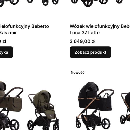
elofunkcyjny Bebetto
Wózek wielofunkcyjny Beb
 37 Kaszmir
Luca 37 Latte
Cena
 zł
2 649,00 zł
zyka
Zobacz produkt
Nowość