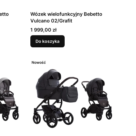
etto
Wózek wielofunkcyjny Bebetto
Vulcano 02/Grafit
Cena
1 999,00 zł
Do koszyka
Nowość