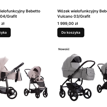
elofunkcyjny Bebetto
Wózek wielofunkcyjny Beb
04/Grafit
Vulcano 03/Grafit
Cena
 zł
1 999,00 zł
zyka
Do koszyka
Nowość