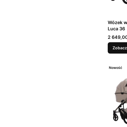
Wózek wi
Luca 36
Cena
2 649,00
Zobacz
Nowość