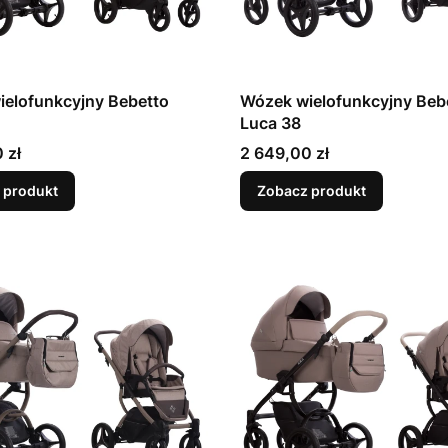
elofunkcyjny Bebetto
Wózek wielofunkcyjny Beb
Luca 38
Cena
 zł
2 649,00 zł
 produkt
Zobacz produkt