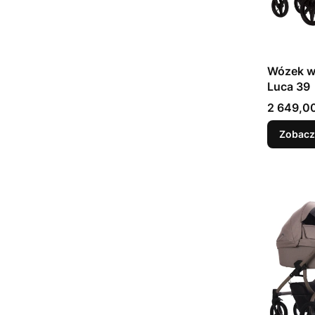
Wózek wi
Luca 39
Cena
2 649,00
Zobacz