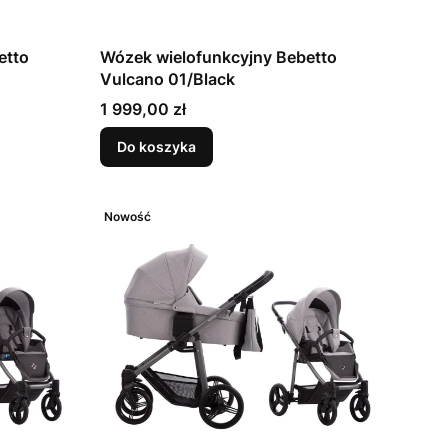
etto
Wózek wielofunkcyjny Bebetto
Vulcano 01/Black
Cena
1 999,00 zł
Do koszyka
Nowość