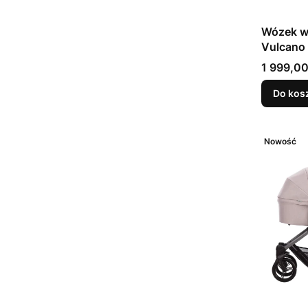
Wózek wi
Vulcano 
Cena
1 999,00
Do kos
Nowość