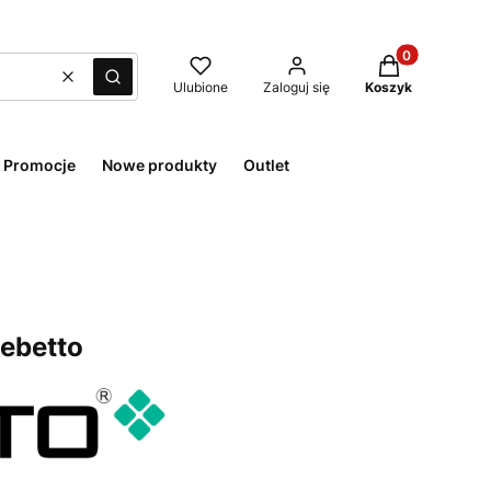
Produkty w kos
Wyczyść
Szukaj
Ulubione
Zaloguj się
Koszyk
Promocje
Nowe produkty
Outlet
ebetto