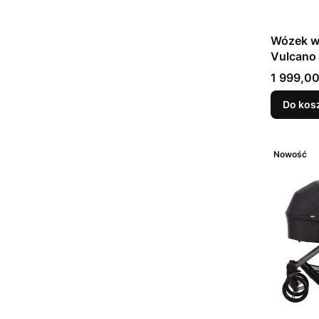
Wózek wi
Vulcano
Cena
1 999,00
Do kos
Nowość