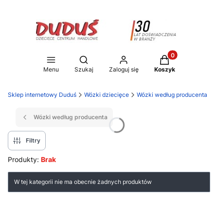
Produkty w koszy
Otwórz wyszukiwarkę
Menu
Szukaj
Zaloguj się
Koszyk
Sklep internetowy Duduś
Wózki dziecięce
Wózki według producenta
Wózki według producenta
Filtry
Produkty:
Brak
Lista produktów
W tej kategorii nie ma obecnie żadnych produktów