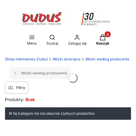
Produkty w koszy
Otwórz wyszukiwarkę
Menu
Szukaj
Zaloguj się
Koszyk
Sklep internetowy Duduś
Wózki dziecięce
Wózki według producenta
Wózki według producenta
Filtry
Produkty:
Brak
Lista produktów
W tej kategorii nie ma obecnie żadnych produktów