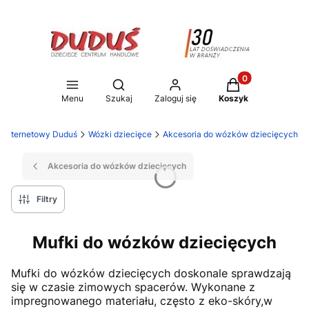
Produkty w koszy
Otwórz wyszukiwarkę
Menu
Szukaj
Zaloguj się
Koszyk
p internetowy Duduś
Wózki dziecięce
Akcesoria do wózków dziecięcych
Akcesoria do wózków dziecięcych
Filtry
Mufki do wózków dziecięcych
Mufki do wózków dziecięcych doskonale sprawdzają
się w czasie zimowych spacerów. Wykonane z
impregnowanego materiału, często z eko-skóry,w